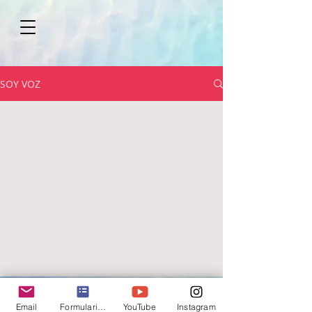
SOY VOZ
Noch keine Beiträge in
dieser Sprache
veröffentlicht
Sobald neue Beiträge
veröffentlicht wurden, erscheinen
diese hier.
Email
Formulario de contacto
YouTube
Instagram